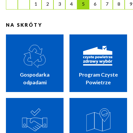
1
2
3
4
5
6
7
8
9
NA SKRÓTY
Gospodarka
Program Czyste
odpadami
Powietrze